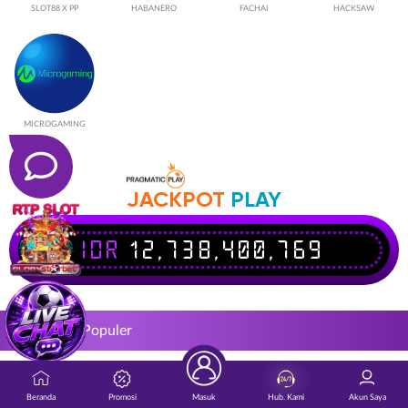
SLOT88 X PP
HABANERO
FACHAI
HACKSAW
MICROGAMING
JACKPOT
PLAY
IDR
12,738,400,769
Game Populer
Beranda
Promosi
Masuk
Hub. Kami
Akun Saya