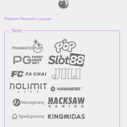
Platform Penyedia Layanan
Slots