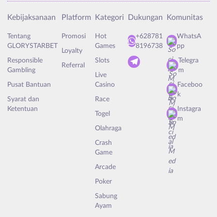
Kebijaksanaan
Platform
Kategori
Dukungan
Komunitas
Tentang
Promosi
Hot
+628781
WhatsA
GLORYSTARBET
Games
8196738
pp
Loyalty
Responsible
Slots
Telegra
Referral
Gambling
m
Live
Pusat Bantuan
Casino
Faceboo
k
Syarat dan
Race
Ketentuan
Instagra
Togel
m
Olahraga
Crash
Game
Arcade
Poker
Sabung
Ayam