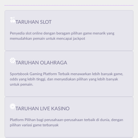
TARUHAN SLOT
Penyedia slot online dengan beragam pilihan game menarik yang
memudahkan pemain untuk mencapai jackpot
TARUHAN OLAHRAGA
Sportsbook Gaming Platform Terbaik menawarkan lebih banyak game,
odds yang lebih tinggi, dan menyediakan pilihan yang lebih banyak
untuk pemain.
TARUHAN LIVE KASINO
Platform Pilihan bagi perusahaan-perusahaan terbaik di dunia, dengan
pilihan variasi game terbanyak