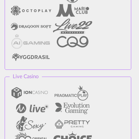
Live Casino