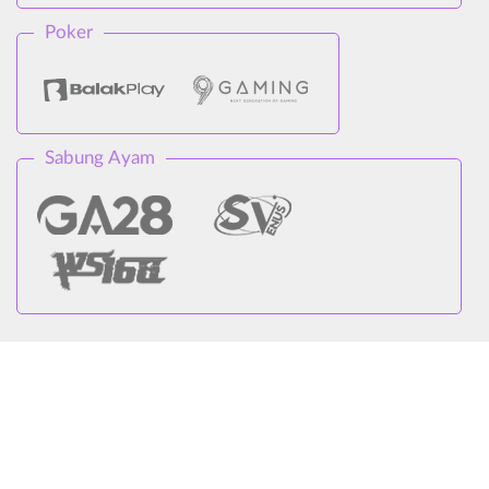
Poker
Sabung Ayam