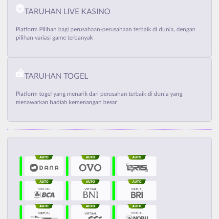
TARUHAN LIVE KASINO
Platform Pilihan bagi perusahaan-perusahaan terbaik di dunia, dengan
pilihan variasi game terbanyak
TARUHAN TOGEL
Platform togel yang menarik dari perusahan terbaik di dunia yang
menawarkan hadiah kemenangan besar