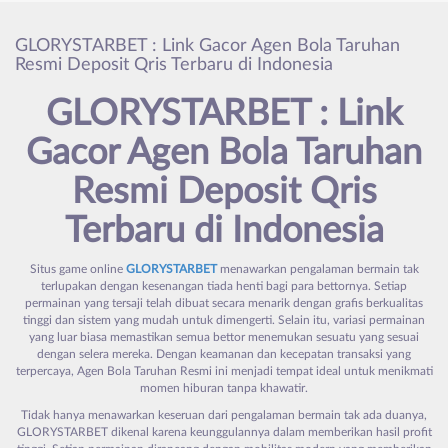
GLORYSTARBET : Link Gacor Agen Bola Taruhan
Resmi Deposit Qris Terbaru di Indonesia
GLORYSTARBET : Link
Gacor Agen Bola Taruhan
Resmi Deposit Qris
Terbaru di Indonesia
Situs game online
GLORYSTARBET
menawarkan pengalaman bermain tak
terlupakan dengan kesenangan tiada henti bagi para bettornya. Setiap
permainan yang tersaji telah dibuat secara menarik dengan grafis berkualitas
tinggi dan sistem yang mudah untuk dimengerti. Selain itu, variasi permainan
yang luar biasa memastikan semua bettor menemukan sesuatu yang sesuai
dengan selera mereka. Dengan keamanan dan kecepatan transaksi yang
terpercaya, Agen Bola Taruhan Resmi ini menjadi tempat ideal untuk menikmati
momen hiburan tanpa khawatir.
Tidak hanya menawarkan keseruan dari pengalaman bermain tak ada duanya,
GLORYSTARBET dikenal karena keunggulannya dalam memberikan hasil profit