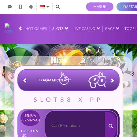
MASUK
DAFTA
IDR
12,665,142,
HOT GAMES
SLOTS
LIVE CASINO
RACE
TOGE
SLOT88 X PP
SEMUA
PERMAINAN
TOP
SLOTS
20