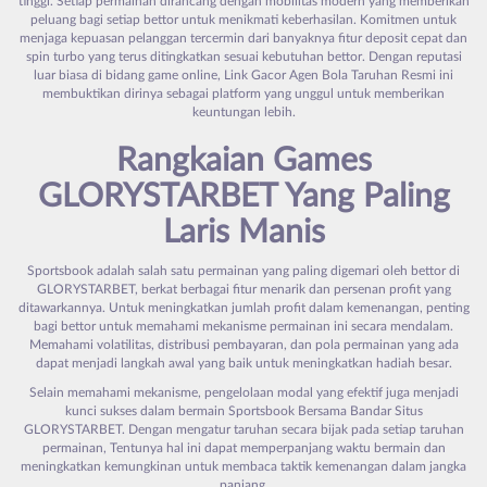
tinggi. Setiap permainan dirancang dengan mobilitas modern yang memberikan
peluang bagi setiap bettor untuk menikmati keberhasilan. Komitmen untuk
menjaga kepuasan pelanggan tercermin dari banyaknya fitur deposit cepat dan
spin turbo yang terus ditingkatkan sesuai kebutuhan bettor. Dengan reputasi
luar biasa di bidang game online, Link Gacor Agen Bola Taruhan Resmi ini
membuktikan dirinya sebagai platform yang unggul untuk memberikan
keuntungan lebih.
Rangkaian Games
GLORYSTARBET
Yang Paling
Laris Manis
Sportsbook adalah salah satu permainan yang paling digemari oleh bettor di
GLORYSTARBET, berkat berbagai fitur menarik dan persenan profit yang
ditawarkannya. Untuk meningkatkan jumlah profit dalam kemenangan, penting
bagi bettor untuk memahami mekanisme permainan ini secara mendalam.
Memahami volatilitas, distribusi pembayaran, dan pola permainan yang ada
dapat menjadi langkah awal yang baik untuk meningkatkan hadiah besar.
Selain memahami mekanisme, pengelolaan modal yang efektif juga menjadi
kunci sukses dalam bermain Sportsbook Bersama Bandar Situs
GLORYSTARBET. Dengan mengatur taruhan secara bijak pada setiap taruhan
permainan, Tentunya hal ini dapat memperpanjang waktu bermain dan
meningkatkan kemungkinan untuk membaca taktik kemenangan dalam jangka
panjang.