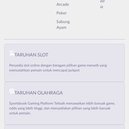
Arcade
Poker
Sabung
Ayam
TARUHAN SLOT
Penyedia slot online dengan beragam pilihan game menarik yang
memudahkan pemain untuk mencapai jackpot
TARUHAN OLAHRAGA
Sportsbook Gaming Platform Terbaik menawarkan lebih banyak game,
odds yang lebih tinggi, dan menyediakan pilihan yang lebih banyak
untuk pemain.