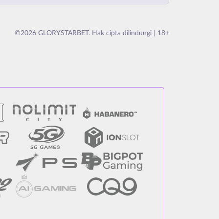
©2026 GLORYSTARBET. Hak cipta dilindungi | 18+