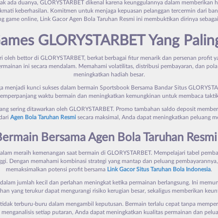
ak ada duanya, GLORYSTARBET dikenal karena keunggulannya dalam memberikan hasil 
mati keberhasilan. Komitmen untuk menjaga kepuasan pelanggan tercermin dari banyak
dang game online, Link Gacor Agen Bola Taruhan Resmi ini membuktikan dirinya sebag
Games
GLORYSTARBET
Yang Palin
ri oleh bettor di GLORYSTARBET, berkat berbagai fitur menarik dan persenan profit 
ainan ini secara mendalam. Memahami volatilitas, distribusi pembayaran, dan pola
meningkatkan hadiah besar.
ga menjadi kunci sukses dalam bermain Sportsbook Bersama Bandar Situs GLORYSTAR
 memperpanjang waktu bermain dan meningkatkan kemungkinan untuk membaca takti
i yang sering ditawarkan oleh GLORYSTARBET. Promo tambahan saldo deposit membe
dari
Agen Bola Taruhan Resmi
secara maksimal, Anda dapat meningkatkan peluang me
k Bermain Bersama Agen Bola Taruhan Re
ng dalam meraih kemenangan saat bermain di GLORYSTARBET. Mempelajari tabel pem
nggi. Dengan memahami kombinasi strategi yang mantap dan peluang pembayarannya, A
memaksimalkan potensi profit bersama
Link Gacor Situs Taruhan Bola Indonesia
.
lam jumlah kecil dan perlahan meningkat ketika permainan berlangsung. Ini memun
uhan yang terukur dapat mengurangi risiko kerugian besar, sekaligus memberikan keu
 tidak terburu-buru dalam mengambil keputusan. Bermain terlalu cepat tanpa memper
k menganalisis setiap putaran, Anda dapat meningkatkan kualitas permainan dan pel