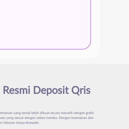
 Resmi Deposit Qris
ainan yang tersaji telah dibuat secara menarik dengan grafis
esuatu yang sesuai dengan selera mereka. Dengan keamanan dan
n hiburan tanpa khawatir.