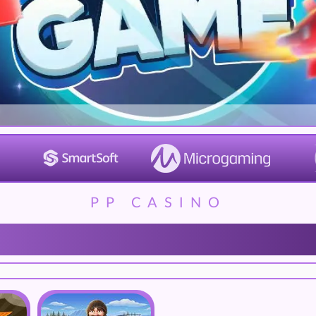
PP CASINO