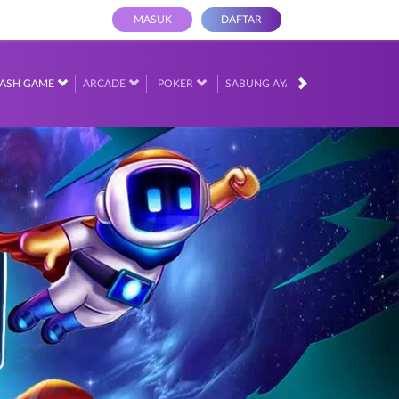
MASUK
DAFTAR
PROMOSI
ASH GAME
ARCADE
POKER
SABUNG AYAM