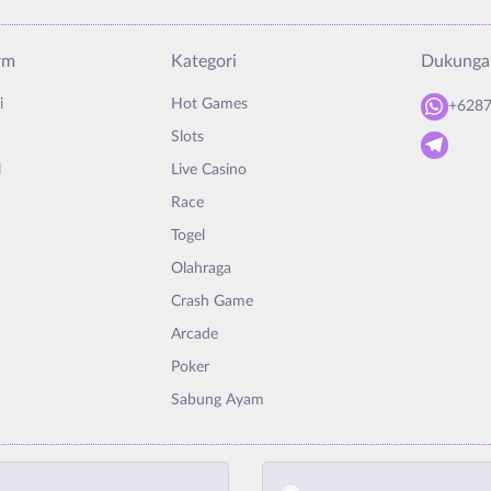
rm
Kategori
Dukunga
i
Hot Games
+628
Slots
l
Live Casino
Race
Togel
Olahraga
Crash Game
Arcade
Poker
Sabung Ayam