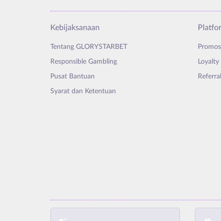
Kebijaksanaan
Platfo
Tentang GLORYSTARBET
Promos
Responsible Gambling
Loyalty
Pusat Bantuan
Referra
Syarat dan Ketentuan