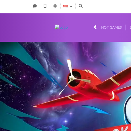
HOT GAMES