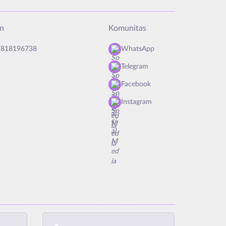
n
Komunitas
7818196738
WhatsApp
Telegram
Facebook
Instagram