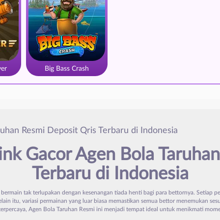
yer
Big Bass Crash
han Resmi Deposit Qris Terbaru di Indonesia
k Gacor Agen Bola Taruhan
Terbaru di Indonesia
main tak terlupakan dengan kesenangan tiada henti bagi para bettornya. Setiap perm
Selain itu, variasi permainan yang luar biasa memastikan semua bettor menemukan s
 terpercaya, Agen Bola Taruhan Resmi ini menjadi tempat ideal untuk menikmati mome