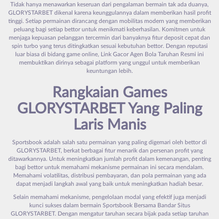
Tidak hanya menawarkan keseruan dari pengalaman bermain tak ada duanya,
GLORYSTARBET dikenal karena keunggulannya dalam memberikan hasil profit
tinggi. Setiap permainan dirancang dengan mobilitas modern yang memberikan
peluang bagi setiap bettor untuk menikmati keberhasilan. Komitmen untuk
menjaga kepuasan pelanggan tercermin dari banyaknya fitur deposit cepat dan
spin turbo yang terus ditingkatkan sesuai kebutuhan bettor. Dengan reputasi
luar biasa di bidang game online, Link Gacor Agen Bola Taruhan Resmi ini
membuktikan dirinya sebagai platform yang unggul untuk memberikan
keuntungan lebih.
Rangkaian Games
GLORYSTARBET
Yang Paling
Laris Manis
Sportsbook adalah salah satu permainan yang paling digemari oleh bettor di
GLORYSTARBET, berkat berbagai fitur menarik dan persenan profit yang
ditawarkannya. Untuk meningkatkan jumlah profit dalam kemenangan, penting
bagi bettor untuk memahami mekanisme permainan ini secara mendalam.
Memahami volatilitas, distribusi pembayaran, dan pola permainan yang ada
dapat menjadi langkah awal yang baik untuk meningkatkan hadiah besar.
Selain memahami mekanisme, pengelolaan modal yang efektif juga menjadi
kunci sukses dalam bermain Sportsbook Bersama Bandar Situs
GLORYSTARBET. Dengan mengatur taruhan secara bijak pada setiap taruhan