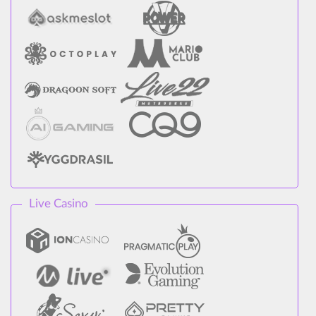
Live Casino