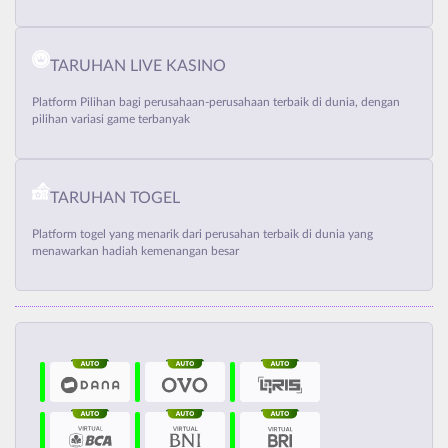
TARUHAN LIVE KASINO
Platform Pilihan bagi perusahaan-perusahaan terbaik di dunia, dengan
pilihan variasi game terbanyak
TARUHAN TOGEL
Platform togel yang menarik dari perusahan terbaik di dunia yang
menawarkan hadiah kemenangan besar