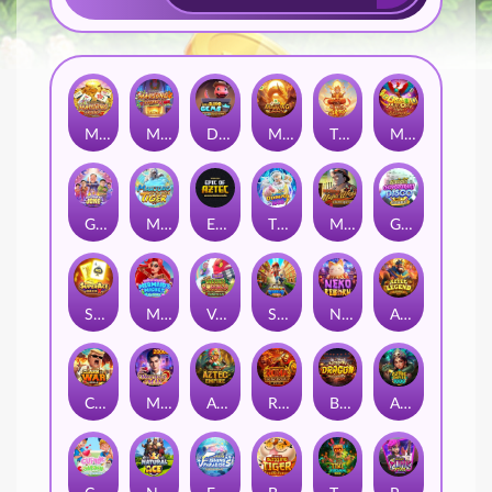
Mahjong Legend
Mahjong Legend Xmas
Dino Gems
Mahjong Legacy
The Monkey King
Mahjong of the Phoenix
Government Joke
Mahjong of the White Tiger
Epic of Aztec
The Beat of Olympus 1000
Mafia Ways
Government Disco
Super Ace X
Mermaid's Market
Veggies Bonanza
Subway Runner
Neko Reborn
Aztec Legend
Clash of War
Mafia Ways II : Metro Haven Heist
Aztec Empire
Roma Kingdom
Blessing of the Dragon
Aztec Empire 1000