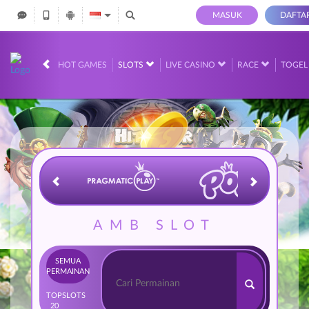
MASUK
DAFTA
IDR
12,668,679,
HOT GAMES
SLOTS
LIVE CASINO
RACE
TOGE
AMB SLOT
SEMUA
PERMAINAN
TOP
SLOTS
20