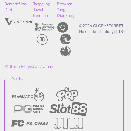
Bersertifikasi
Tanggung
Browser
Dari
Jawab
Yang
Bermain
Didukung
©2026 GLORYSTARBET.
Hak cipta dilindungi | 18+
Platform Penyedia Layanan
Slots