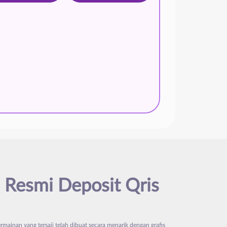
 Resmi Deposit Qris
ainan yang tersaji telah dibuat secara menarik dengan grafis