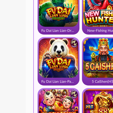
Fu Dai Lian Lian-Dragon
New-Fishing Hu
Fu Dai Lian Lian-Panda
5 CaiShen(H5