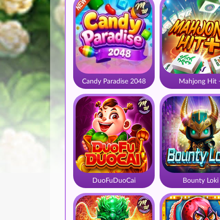
Candy Paradise 2048
Mahjong Hit 
DuoFuDuoCai
Bounty Loki