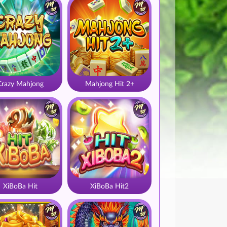
Crazy Mahjong
Mahjong Hit 2+
XiBoBa Hit
XiBoBa Hit2