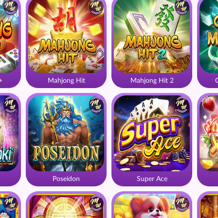
+
Mahjong Hit
Mahjong Hit 2
Poseidon
Super Ace