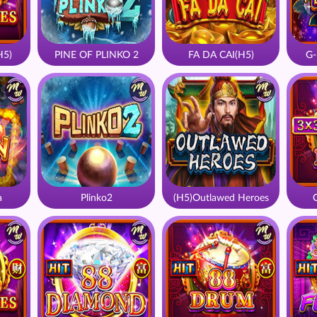
H5)
PINE OF PLINKO 2
FA DA CAI(H5)
G-
a
Plinko2
(H5)Outlawed Heroes