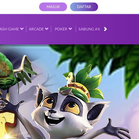
MASUK
DAFTAR
PROMOSI
ASH GAME
ARCADE
POKER
SABUNG AYAM