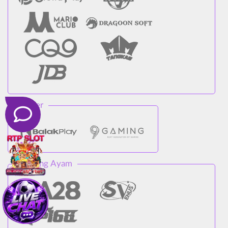
Poker
Sabung Ayam