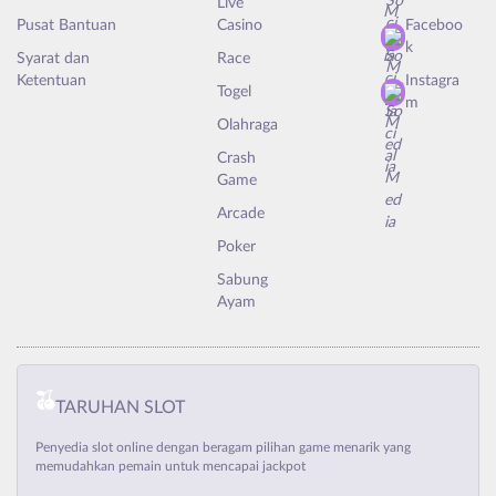
Live
Pusat Bantuan
Casino
Faceboo
k
Syarat dan
Race
Ketentuan
Instagra
Togel
m
Olahraga
Crash
Game
Arcade
Poker
Sabung
Ayam
TARUHAN SLOT
Penyedia slot online dengan beragam pilihan game menarik yang
memudahkan pemain untuk mencapai jackpot