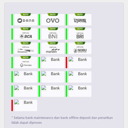
* Selama bank maintenance dan bank offline deposit dan penarikan
tidak dapat diproses