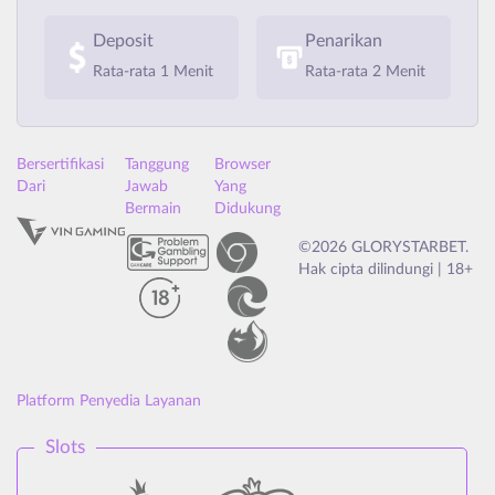
Deposit
Penarikan
Rata-rata 1 Menit
Rata-rata 2 Menit
Bersertifikasi
Tanggung
Browser
Dari
Jawab
Yang
Bermain
Didukung
©2026 GLORYSTARBET.
Hak cipta dilindungi | 18+
Platform Penyedia Layanan
Slots