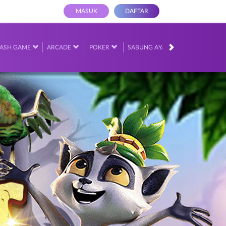
MASUK
DAFTAR
PROMOSI
ASH GAME
ARCADE
POKER
SABUNG AYAM