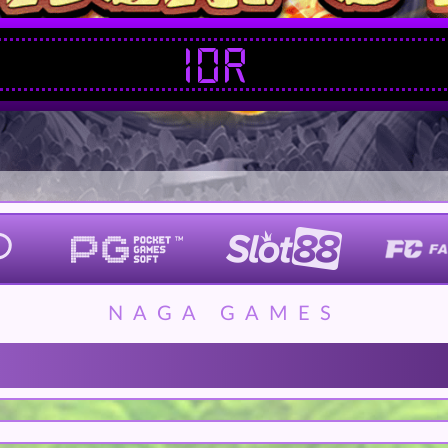
IDR
NAGA GAMES