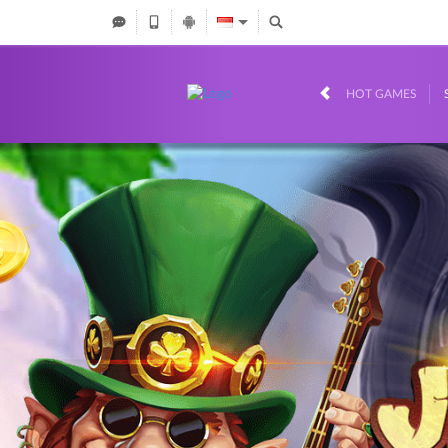
HOT GAMES