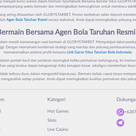
ga menjadi kunci sukses dalam bermain Sportsbook Bersama Bandar Situs GLORYSTAR
 memperpanjang waktu bermain dan meningkatkan kemungkinan untuk membaca takti
i yang sering ditawarkan oleh GLORYSTARBET. Promo tambahan saldo deposit membe
dari
Agen Bola Taruhan Resmi
secara maksimal, Anda dapat meningkatkan peluang me
k Bermain Bersama Agen Bola Taruhan Re
ng dalam meraih kemenangan saat bermain di GLORYSTARBET. Mempelajari tabel pem
nggi. Dengan memahami kombinasi strategi yang mantap dan peluang pembayarannya, A
memaksimalkan potensi profit bersama
Link Gacor Situs Taruhan Bola Indonesia
.
lam jumlah kecil dan perlahan meningkat ketika permainan berlangsung. Ini memun
uhan yang terukur dapat mengurangi risiko kerugian besar, sekaligus memberikan keu
 tidak terburu-buru dalam mengambil keputusan. Bermain terlalu cepat tanpa memper
k menganalisis setiap putaran, Anda dapat meningkatkan kualitas permainan dan pel
rm
Kategori
Dukunga
i
Hot Games
+628
Slots
l
Live Casino