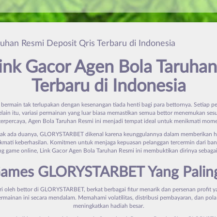
han Resmi Deposit Qris Terbaru di Indonesia
k Gacor Agen Bola Taruhan
Terbaru di Indonesia
main tak terlupakan dengan kesenangan tiada henti bagi para bettornya. Setiap perm
Selain itu, variasi permainan yang luar biasa memastikan semua bettor menemukan s
 terpercaya, Agen Bola Taruhan Resmi ini menjadi tempat ideal untuk menikmati mome
ak ada duanya, GLORYSTARBET dikenal karena keunggulannya dalam memberikan hasil 
mati keberhasilan. Komitmen untuk menjaga kepuasan pelanggan tercermin dari banyak
dang game online, Link Gacor Agen Bola Taruhan Resmi ini membuktikan dirinya sebag
Games
GLORYSTARBET
Yang Palin
ri oleh bettor di GLORYSTARBET, berkat berbagai fitur menarik dan persenan profit 
ainan ini secara mendalam. Memahami volatilitas, distribusi pembayaran, dan pola
meningkatkan hadiah besar.