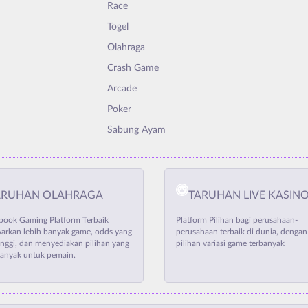
Race
Togel
Olahraga
Crash Game
Arcade
Poker
Sabung Ayam
ARUHAN OLAHRAGA
TARUHAN LIVE KASIN
book Gaming Platform Terbaik
Platform Pilihan bagi perusahaan-
rkan lebih banyak game, odds yang
perusahaan terbaik di dunia, dengan
tinggi, dan menyediakan pilihan yang
pilihan variasi game terbanyak
banyak untuk pemain.