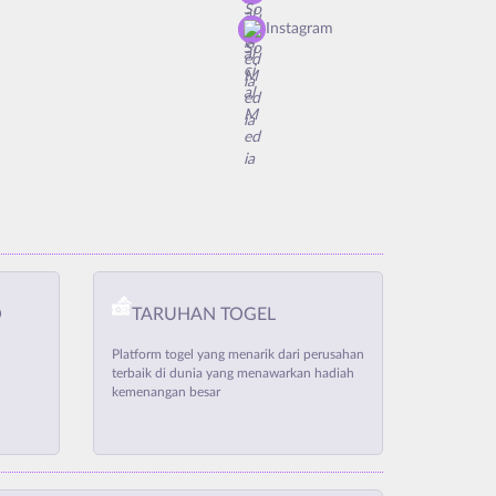
Instagram
O
TARUHAN TOGEL
Platform togel yang menarik dari perusahan
terbaik di dunia yang menawarkan hadiah
kemenangan besar