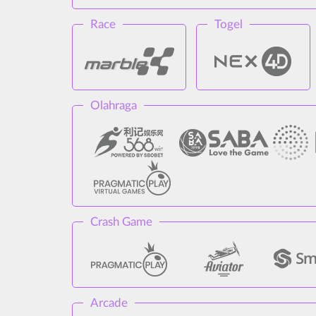
Race
Togel
Olahraga
Crash Game
Arcade