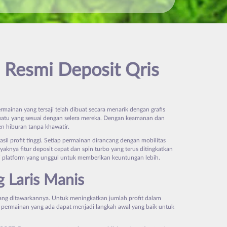
 Resmi Deposit Qris
ainan yang tersaji telah dibuat secara menarik dengan grafis
esuatu yang sesuai dengan selera mereka. Dengan keamanan dan
n hiburan tanpa khawatir.
profit tinggi. Setiap permainan dirancang dengan mobilitas
nya fitur deposit cepat dan spin turbo yang terus ditingkatkan
ai platform yang unggul untuk memberikan keuntungan lebih.
g Laris Manis
yang ditawarkannya. Untuk meningkatkan jumlah profit dalam
 permainan yang ada dapat menjadi langkah awal yang baik untuk