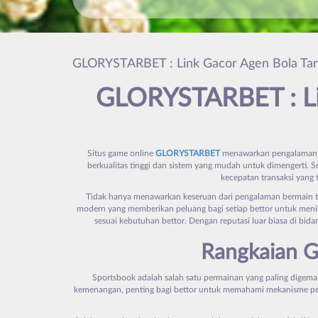
GLORYSTARBET : Link Gacor Agen Bola Taru
GLORYSTARBET : Lin
Situs game online
GLORYSTARBET
menawarkan pengalaman ber
berkualitas tinggi dan sistem yang mudah untuk dimengerti. 
kecepatan transaksi yang
Tidak hanya menawarkan keseruan dari pengalaman bermain t
modern yang memberikan peluang bagi setiap bettor untuk menik
sesuai kebutuhan bettor. Dengan reputasi luar biasa di bi
Rangkaian 
Sportsbook adalah salah satu permainan yang paling digema
kemenangan, penting bagi bettor untuk memahami mekanisme perm