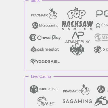
Slots
Live Casino