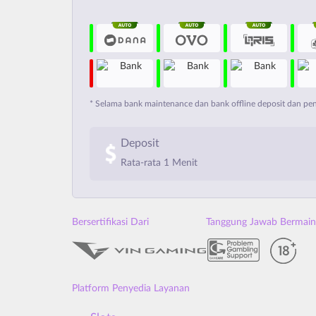
* Selama bank maintenance dan bank offline deposit dan pen
Deposit
Rata-rata 1 Menit
Bersertifikasi Dari
Tanggung Jawab Bermain
Platform Penyedia Layanan