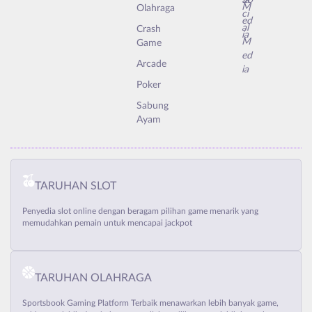
Olahraga
Crash
Game
Arcade
Poker
Sabung
Ayam
TARUHAN SLOT
Penyedia slot online dengan beragam pilihan game menarik yang
memudahkan pemain untuk mencapai jackpot
TARUHAN OLAHRAGA
Sportsbook Gaming Platform Terbaik menawarkan lebih banyak game,