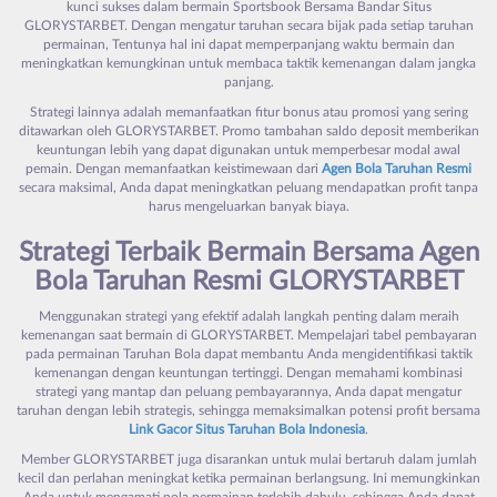
kunci sukses dalam bermain Sportsbook Bersama Bandar Situs
GLORYSTARBET. Dengan mengatur taruhan secara bijak pada setiap taruhan
permainan, Tentunya hal ini dapat memperpanjang waktu bermain dan
meningkatkan kemungkinan untuk membaca taktik kemenangan dalam jangka
panjang.
Strategi lainnya adalah memanfaatkan fitur bonus atau promosi yang sering
ditawarkan oleh GLORYSTARBET. Promo tambahan saldo deposit memberikan
keuntungan lebih yang dapat digunakan untuk memperbesar modal awal
pemain. Dengan memanfaatkan keistimewaan dari
Agen Bola Taruhan Resmi
secara maksimal, Anda dapat meningkatkan peluang mendapatkan profit tanpa
harus mengeluarkan banyak biaya.
Strategi Terbaik Bermain Bersama Agen
Bola Taruhan Resmi GLORYSTARBET
Menggunakan strategi yang efektif adalah langkah penting dalam meraih
kemenangan saat bermain di GLORYSTARBET. Mempelajari tabel pembayaran
pada permainan Taruhan Bola dapat membantu Anda mengidentifikasi taktik
kemenangan dengan keuntungan tertinggi. Dengan memahami kombinasi
strategi yang mantap dan peluang pembayarannya, Anda dapat mengatur
taruhan dengan lebih strategis, sehingga memaksimalkan potensi profit bersama
Link Gacor Situs Taruhan Bola Indonesia
.
Member GLORYSTARBET juga disarankan untuk mulai bertaruh dalam jumlah
kecil dan perlahan meningkat ketika permainan berlangsung. Ini memungkinkan
Anda untuk mengamati pola permainan terlebih dahulu, sehingga Anda dapat