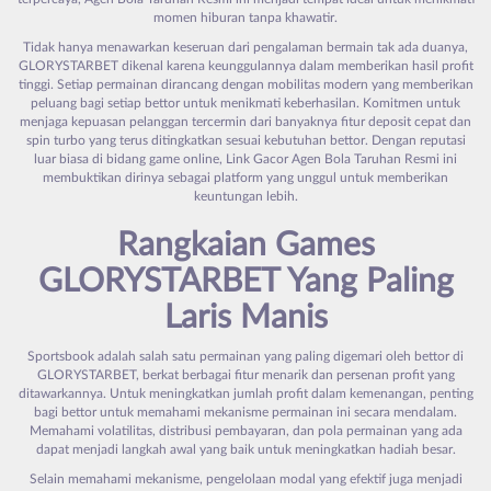
momen hiburan tanpa khawatir.
Tidak hanya menawarkan keseruan dari pengalaman bermain tak ada duanya,
GLORYSTARBET dikenal karena keunggulannya dalam memberikan hasil profit
tinggi. Setiap permainan dirancang dengan mobilitas modern yang memberikan
peluang bagi setiap bettor untuk menikmati keberhasilan. Komitmen untuk
menjaga kepuasan pelanggan tercermin dari banyaknya fitur deposit cepat dan
spin turbo yang terus ditingkatkan sesuai kebutuhan bettor. Dengan reputasi
luar biasa di bidang game online, Link Gacor Agen Bola Taruhan Resmi ini
membuktikan dirinya sebagai platform yang unggul untuk memberikan
keuntungan lebih.
Rangkaian Games
GLORYSTARBET
Yang Paling
Laris Manis
Sportsbook adalah salah satu permainan yang paling digemari oleh bettor di
GLORYSTARBET, berkat berbagai fitur menarik dan persenan profit yang
ditawarkannya. Untuk meningkatkan jumlah profit dalam kemenangan, penting
bagi bettor untuk memahami mekanisme permainan ini secara mendalam.
Memahami volatilitas, distribusi pembayaran, dan pola permainan yang ada
dapat menjadi langkah awal yang baik untuk meningkatkan hadiah besar.
Selain memahami mekanisme, pengelolaan modal yang efektif juga menjadi