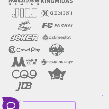
Poker