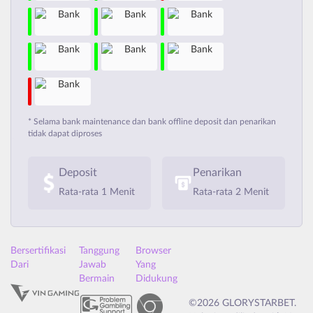
* Selama bank maintenance dan bank offline deposit dan penarikan
tidak dapat diproses
Deposit
Penarikan
Rata-rata 1 Menit
Rata-rata 2 Menit
Bersertifikasi
Tanggung
Browser
Dari
Jawab
Yang
Bermain
Didukung
©2026 GLORYSTARBET.