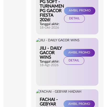
PG SOFT -
TURNAMEN
PG GACOR
AMBIL PROMO
FIESTA
DETAIL
2026!
Tanggal akhir:
18-Okt-2026
JILI - DAILY
GACOR
AMBIL PROMO
WINS
DETAIL
Tanggal akhir:
18-Agt-2026
FACHAI -
GEBYAR
AMBIL PROMO