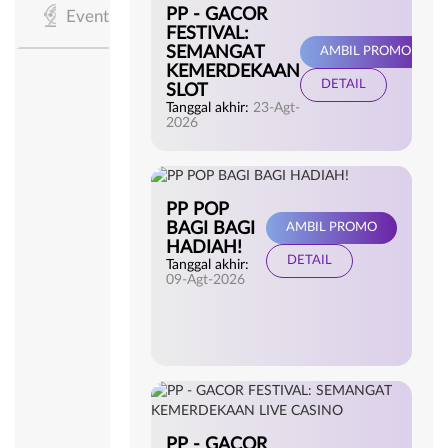
PP - GACOR
Event
FESTIVAL:
SEMANGAT
AMBIL PROMO
KEMERDEKAAN
DETAIL
SLOT
Tanggal akhir:
23-Agt-
2026
PP POP
BAGI BAGI
AMBIL PROMO
HADIAH!
DETAIL
Tanggal akhir:
09-Agt-2026
PP - GACOR