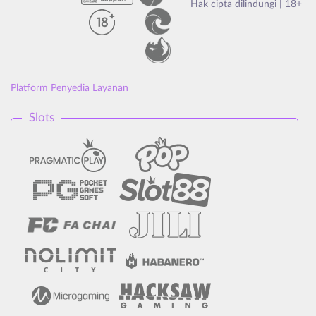
Hak cipta dilindungi | 18+
Platform Penyedia Layanan
Slots