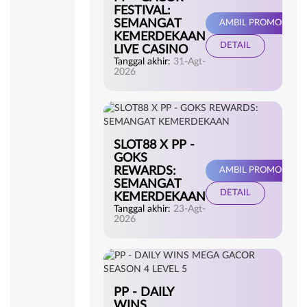
FESTIVAL:
SEMANGAT
AMBIL PROMO
KEMERDEKAAN
DETAIL
LIVE CASINO
Tanggal akhir:
31-Agt-
2026
SLOT88 X PP -
GOKS
REWARDS:
AMBIL PROMO
SEMANGAT
DETAIL
KEMERDEKAAN
Tanggal akhir:
23-Agt-
2026
PP - DAILY
WINS