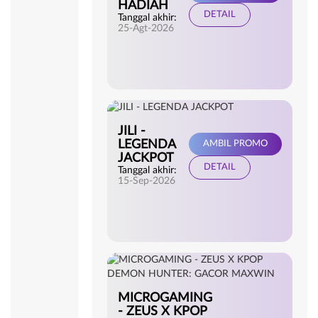
HADIAH
DETAIL
Tanggal akhir:
25-Agt-2026
JILI -
LEGENDA
AMBIL PROMO
JACKPOT
DETAIL
Tanggal akhir:
15-Sep-2026
MICROGAMING
- ZEUS X KPOP