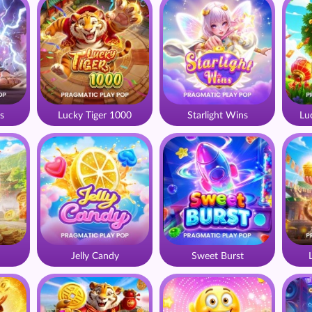
s
Lucky Tiger 1000
Starlight Wins
Lu
Jelly Candy
Sweet Burst