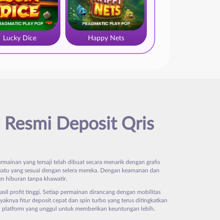
Lucky Dice
Happy Nets
 Resmi Deposit Qris
ainan yang tersaji telah dibuat secara menarik dengan grafis
esuatu yang sesuai dengan selera mereka. Dengan keamanan dan
n hiburan tanpa khawatir.
profit tinggi. Setiap permainan dirancang dengan mobilitas
nya fitur deposit cepat dan spin turbo yang terus ditingkatkan
ai platform yang unggul untuk memberikan keuntungan lebih.