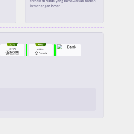
terbaik di dunia yang menawarkan hadiah
kemenangan besar