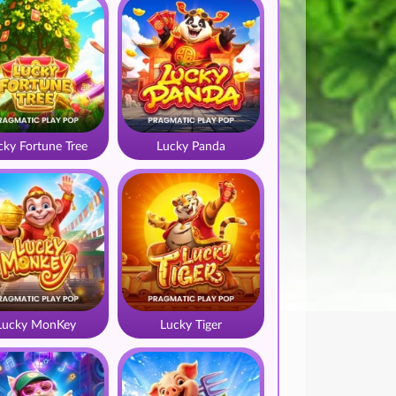
cky Fortune Tree
Lucky Panda
Lucky MonKey
Lucky Tiger