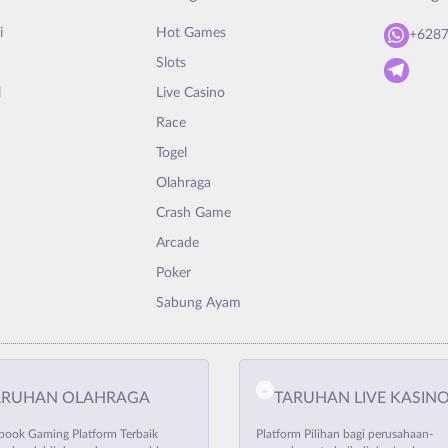
i
Hot Games
+628
Slots
l
Live Casino
Race
Togel
Olahraga
Crash Game
Arcade
Poker
Sabung Ayam
ARUHAN OLAHRAGA
TARUHAN LIVE KASIN
book Gaming Platform Terbaik
Platform Pilihan bagi perusahaan-