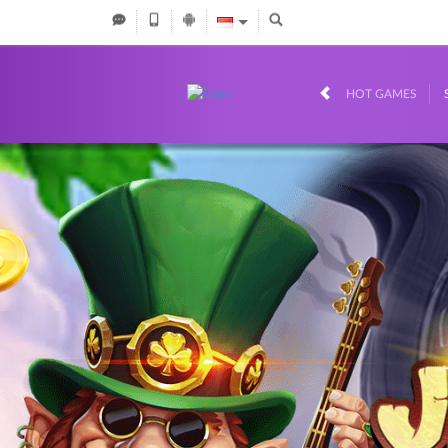
HOT GAMES