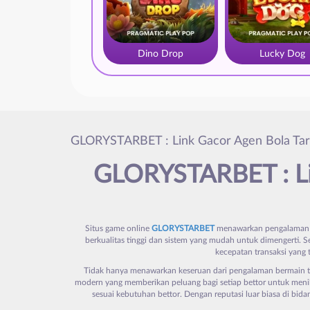
Dino Drop
Lucky Dog
GLORYSTARBET : Link Gacor Agen Bola Taru
GLORYSTARBET : Lin
Situs game online
GLORYSTARBET
menawarkan pengalaman ber
berkualitas tinggi dan sistem yang mudah untuk dimengerti. 
kecepatan transaksi yang
Tidak hanya menawarkan keseruan dari pengalaman bermain t
modern yang memberikan peluang bagi setiap bettor untuk menik
sesuai kebutuhan bettor. Dengan reputasi luar biasa di bi