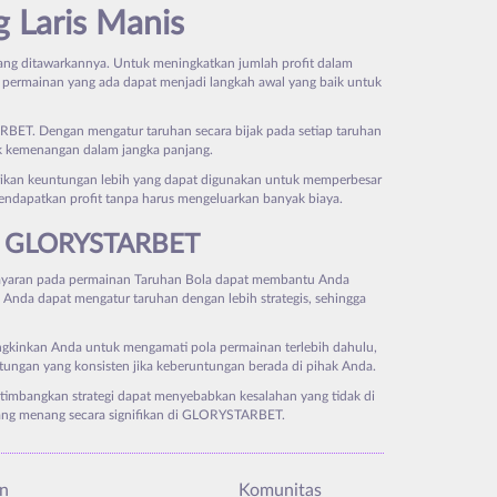
g Laris Manis
yang ditawarkannya. Untuk meningkatkan jumlah profit dalam
 permainan yang ada dapat menjadi langkah awal yang baik untuk
BET. Dengan mengatur taruhan secara bijak pada setiap taruhan
k kemenangan dalam jangka panjang.
rikan keuntungan lebih yang dapat digunakan untuk memperbesar
ndapatkan profit tanpa harus mengeluarkan banyak biaya.
smi GLORYSTARBET
bayaran pada permainan Taruhan Bola dapat membantu Anda
nda dapat mengatur taruhan dengan lebih strategis, sehingga
gkinkan Anda untuk mengamati pola permainan terlebih dahulu,
ntungan yang konsisten jika keberuntungan berada di pihak Anda.
timbangkan strategi dapat menyebabkan kesalahan yang tidak di
uang menang secara signifikan di GLORYSTARBET.
n
Komunitas